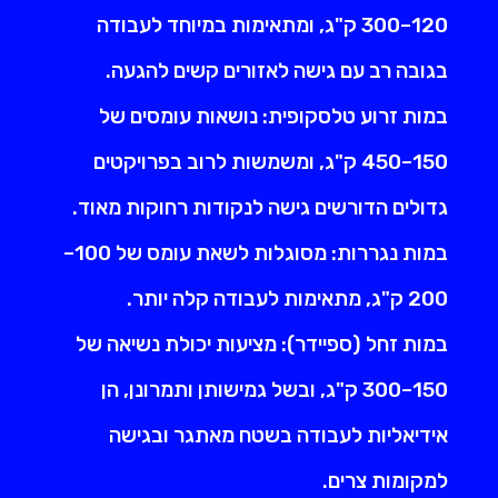
120–300 ק"ג, ומתאימות במיוחד לעבודה
בגובה רב עם גישה לאזורים קשים להגעה.
במות זרוע טלסקופית: נושאות עומסים של
150–450 ק"ג, ומשמשות לרוב בפרויקטים
גדולים הדורשים גישה לנקודות רחוקות מאוד.
במות נגררות: מסוגלות לשאת עומס של 100–
200 ק"ג, מתאימות לעבודה קלה יותר.
במות זחל (ספיידר): מציעות יכולת נשיאה של
150–300 ק"ג, ובשל גמישותן ותמרונן, הן
אידיאליות לעבודה בשטח מאתגר ובגישה
למקומות צרים.