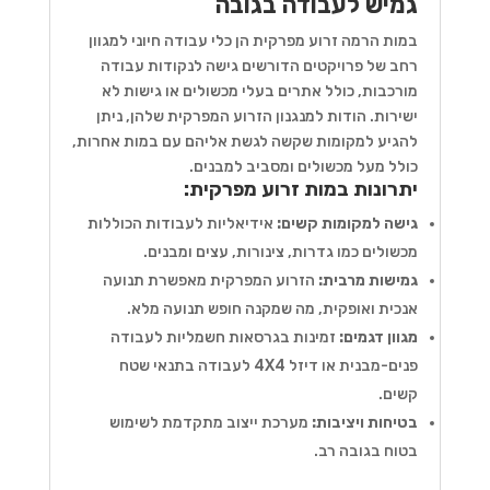
גמיש לעבודה בגובה
במות הרמה זרוע מפרקית הן כלי עבודה חיוני למגוון
רחב של פרויקטים הדורשים גישה לנקודות עבודה
מורכבות, כולל אתרים בעלי מכשולים או גישות לא
ישירות. הודות למנגנון הזרוע המפרקית שלהן, ניתן
להגיע למקומות שקשה לגשת אליהם עם במות אחרות,
כולל מעל מכשולים ומסביב למבנים.
יתרונות במות זרוע מפרקית:
גישה למקומות קשים:
אידיאליות לעבודות הכוללות
מכשולים כמו גדרות, צינורות, עצים ומבנים.
גמישות מרבית:
הזרוע המפרקית מאפשרת תנועה
אנכית ואופקית, מה שמקנה חופש תנועה מלא.
מגוון דגמים:
זמינות בגרסאות חשמליות לעבודה
פנים-מבנית או דיזל 4X4 לעבודה בתנאי שטח
קשים.
בטיחות ויציבות:
מערכת ייצוב מתקדמת לשימוש
בטוח בגובה רב.